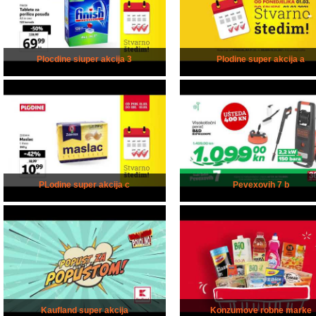
Plocdine siuper akcija 3
Plodine super akcija a
PLodine super akcija c
Pevexovih 7 b
Kaufland super akcija
Konzumove robne marke