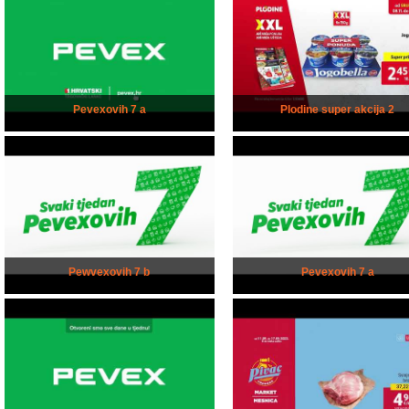
Pevexovih 7 a
Plodine super akcija 2
Pewvexovih 7 b
Pevexovih 7 a