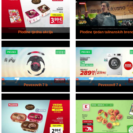
Plodine tjedna akcija
Plodine tjedan talinanskih bren
Pevexovih 7 b
Pevexovif 7 a