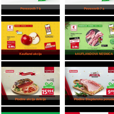
Pevexovih 7 b
Pevexovih 7 a
Kaufland akcija
kAUFLANDOVA NESNICA
Plodine akcija delicije
Plodine Blagdanska ponud