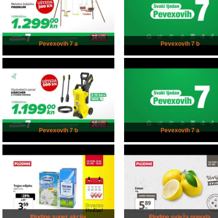
Pevexovih 7 a
Pevexovih 7 b
Pevexovih 7 b
Pevexovih 7 a
Plodine super akcija
Plodine svježa ponuda