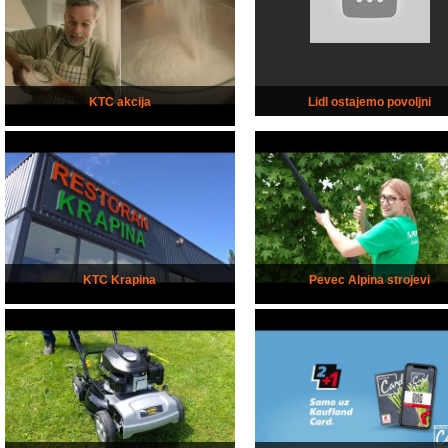
KTC akcija
Lidl ostajemo povoljni
KTC Krapina
Pevec Alpina strojevi