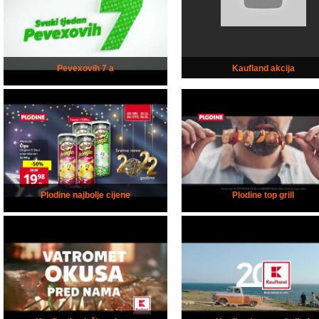
Pevexovih 7 a
Kaufland akcija
Plodine najbolje cijene
Plodine top grill