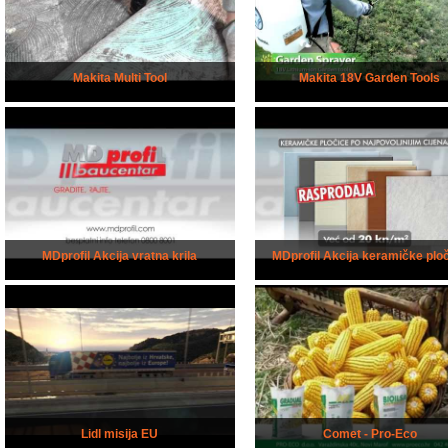
Makita Multi Tool
Makita 18V Garden Tools
MDprofil Akcija vratna krila
MDprofil Akcija keramičke plo
Lidl misija EU
Comet - Pro-Eco