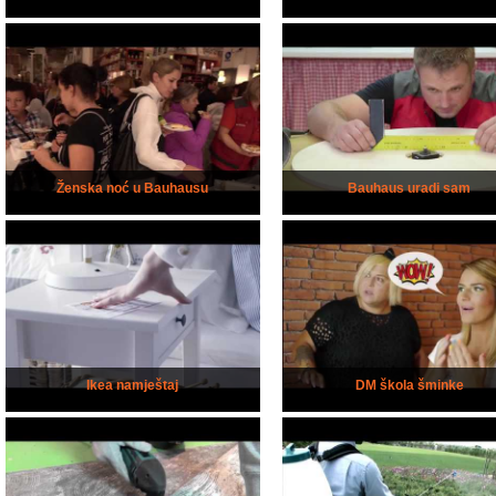
Ženska noć u Bauhausu
Bauhaus uradi sam
Ikea namještaj
DM škola šminke