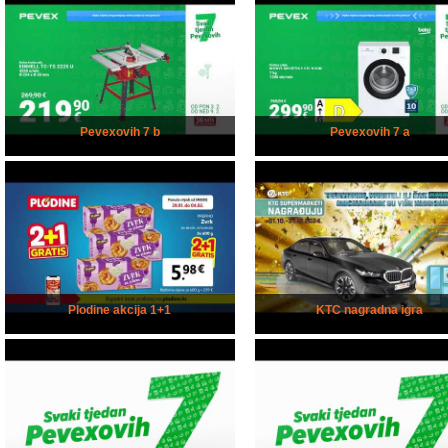
Pevexovih 7 b
Pevexovih 7 a
Plodine akcija 1+1
KTC nagradna igra