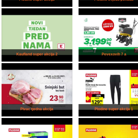
Kaufland super akcija 2
Pevexovih 7 a
Pivac tjedna akcija
Plodine super akcija 1