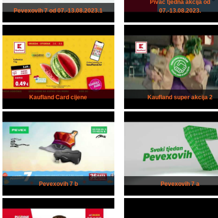
Pivac tjedna akcija od
Pevexovih 7 od 07.-13.08.2023.1
07.-13.08.2023.
Kaufland Card cijene
Kaufland super akcija 2
Pevexovih 7 b
Pevexovih 7 a