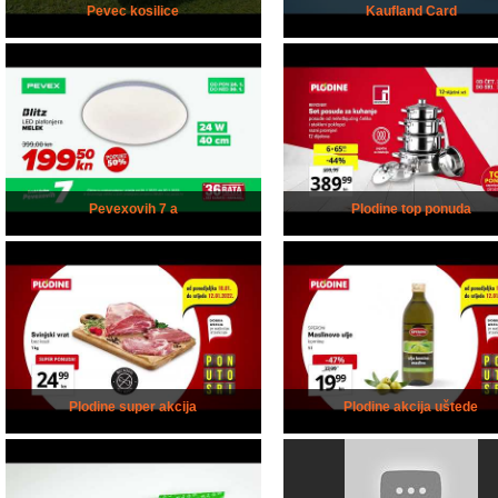
Pevec kosilice
Kaufland Card
Pevexovih 7 a
Plodine top ponuda
Plodine super akcija
Plodine akcija uštede