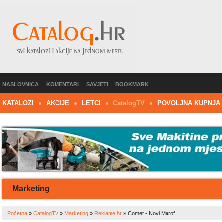
NASLOVNICA
KOMENTARI
SAVJETI
BOOKMARK
KATALOZI
AKCIJE
LETCI
C
atalog
TV
POVOLJNA KUPNJA
Marketing
Početna
»
CatalogTV
»
Marketing
»
Reklame.hr
»
Comet - Novi Marof