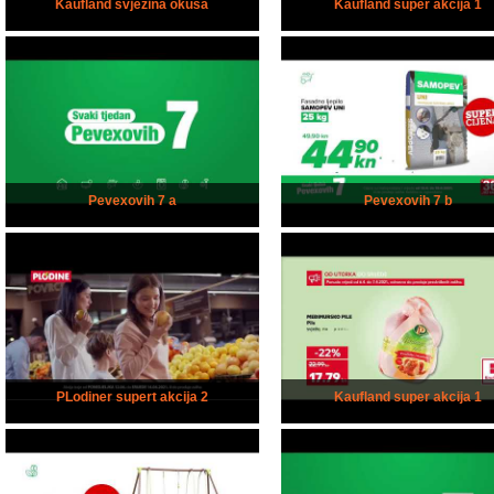
Kaufland svježina okusa
Kaufland super akcija 1
Pevexovih 7 a
Pevexovih 7 b
PLodiner supert akcija 2
Kaufland super akcija 1