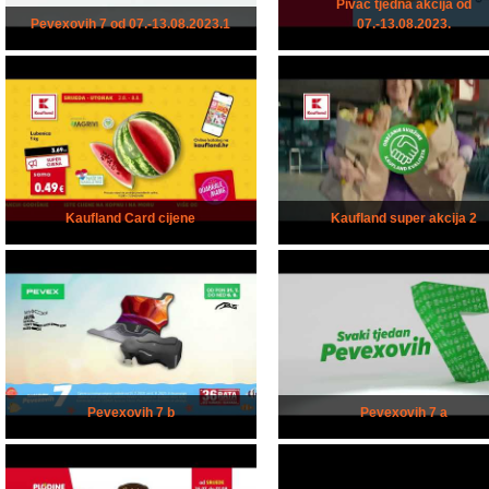
Pivac tjedna akcija od
Pevexovih 7 od 07.-13.08.2023.1
07.-13.08.2023.
Kaufland Card cijene
Kaufland super akcija 2
Pevexovih 7 b
Pevexovih 7 a