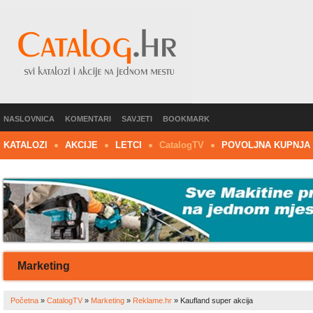
NASLOVNICA
KOMENTARI
SAVJETI
BOOKMARK
KATALOZI
AKCIJE
LETCI
C
atalog
TV
POVOLJNA KUPNJA
Marketing
Početna
»
CatalogTV
»
Marketing
»
Reklame.hr
»
Kaufland super akcija