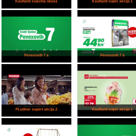
Kaufland svježina okusa
Kaufland super akcija 1
Pevexovih 7 a
Pevexovih 7 b
PLodiner supert akcija 2
Kaufland super akcija 1