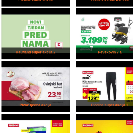
Kaufland super akcija 2
Pevexovih 7 a
Pivac tjedna akcija
Plodine super akcija 1