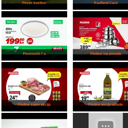
Pevec kosilice
Kaufland Card
Pevexovih 7 a
Plodine top ponuda
Plodine super akcija
Plodine akcija uštede