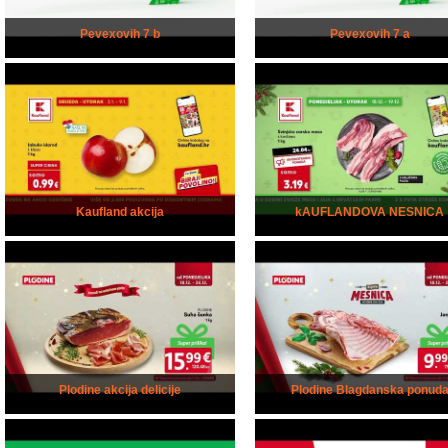
Pevexovih 7 b
Pevexovih 7 a
Kaufland akcija
kAUFLANDOVA NESNICA
Plodine akcija delicije
Plodine Blagdanska ponud