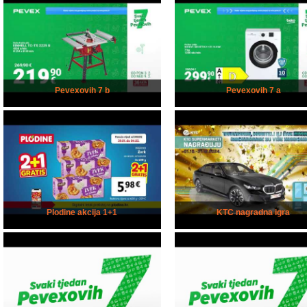
Pevexovih 7 b
Pevexovih 7 a
Plodine akcija 1+1
KTC nagradna igra