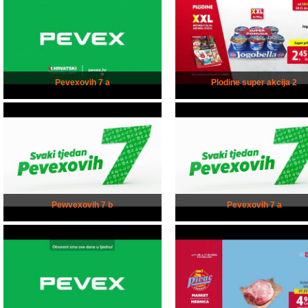
Pevexovih 7 a
Plodine super akcija 2
Pewvexovih 7 b
Pevexovih 7 a