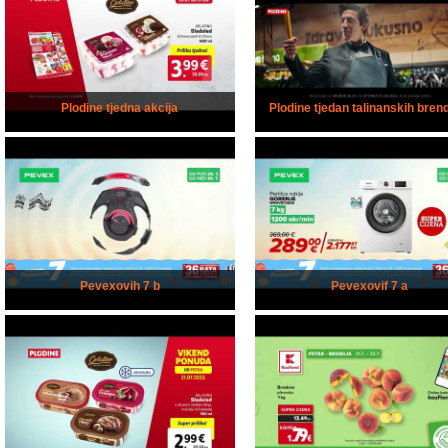
Plodine tjedna akcija
Plodine tjedan talinanskih bren
Pevexovih 7 b
Pevexovif 7 a