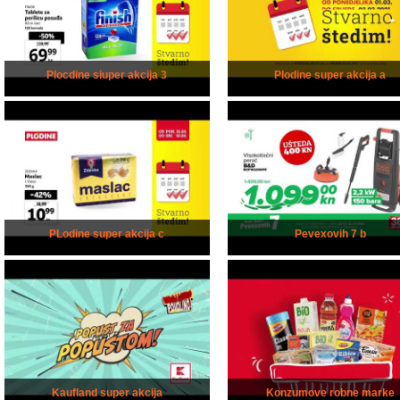
Plocdine siuper akcija 3
Plodine super akcija a
PLodine super akcija c
Pevexovih 7 b
Kaufland super akcija
Konzumove robne marke