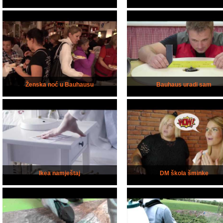
Ženska noć u Bauhausu
Bauhaus uradi sam
Ikea namještaj
DM škola šminke