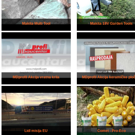
Makita Multi Tool
Makita 18V Garden Tools
MDprofil Akcija vratna krila
MDprofil Akcija keramičke plo
Lidl misija EU
Comet - Pro-Eco