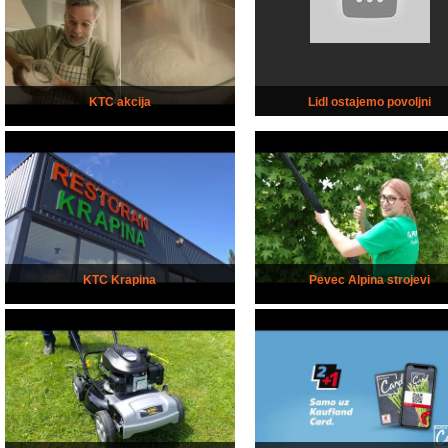
KTC akcija
Lidl ostajemo povoljni
KTC Krapina
Pevec Alpina strojevi