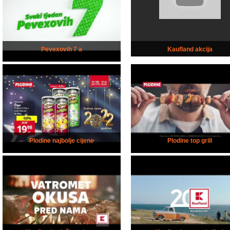
Pevexovih 7 a
Kaufland akcija
Plodine najbolje cijene
Plodine top grill