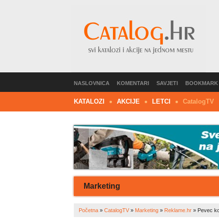
NASLOVNICA
KOMENTARI
SAVJETI
BOOKMARK
KATALOZI
AKCIJE
LETCI
C
atalog
TV
Marketing
Početna
»
CatalogTV
»
Marketing
»
Reklame.hr
»
Pevec ko