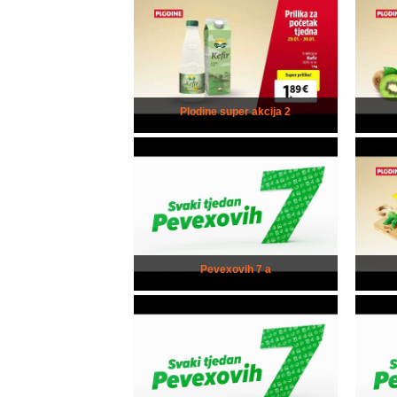
Plodine super akcija 2
Pevexovih 7 a