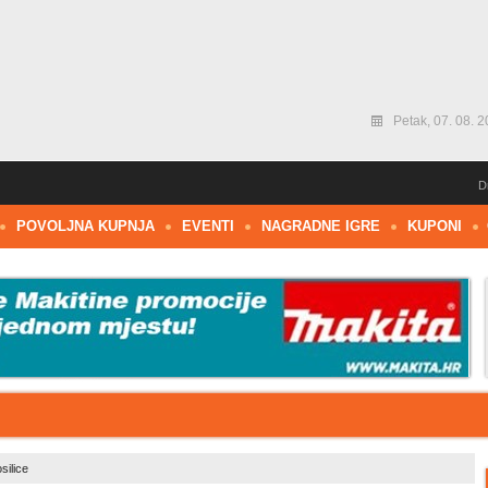
Petak, 07. 08. 2
D
POVOLJNA KUPNJA
EVENTI
NAGRADNE IGRE
KUPONI
silice