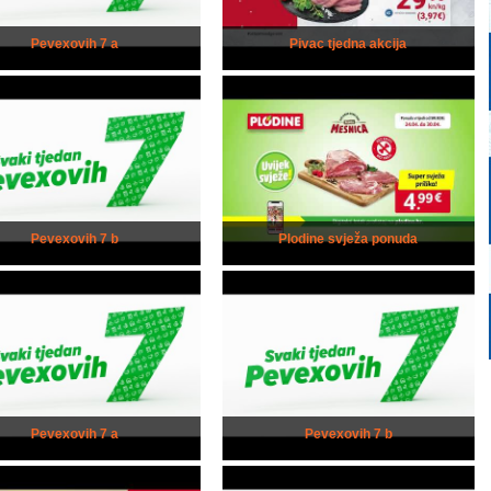
Pevexovih 7 a
Pivac tjedna akcija
Pevexovih 7 b
Plodine svježa ponuda
Pevexovih 7 a
Pevexovih 7 b