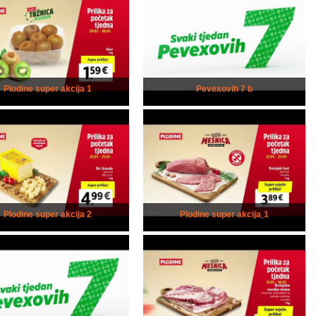
Plodine super akcija 1
Pevexovih 7 b
Plodine super akcija 2
Plodine super akcija¸1