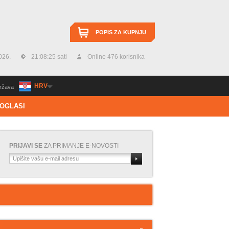
POPIS ZA KUPNJU
026.
21:08:26 sati
Online 476 korisnika
HRV
ržava
OGLASI
PRIJAVI SE
ZA PRIMANJE E-NOVOSTI