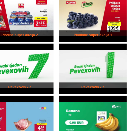
Plodine super akcija 2
Plodinbe super akcija 1
Pevexovih 7 a
Pevexovih 7 a