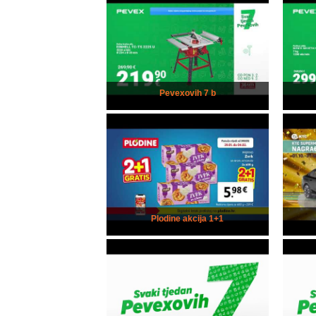
Pevexovih 7 b
Plodine akcija 1+1