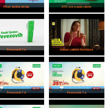
Pivac tjedna akcija
KTC sve u pola cijene
Pevexovih 7 b
Volium Lidlove brendove
Pevexovih 7 b
Pevexovih 7 a