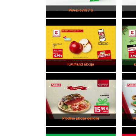
Pevexovih 7 b
Kaufland akcija
Plodine akcija delicije
P