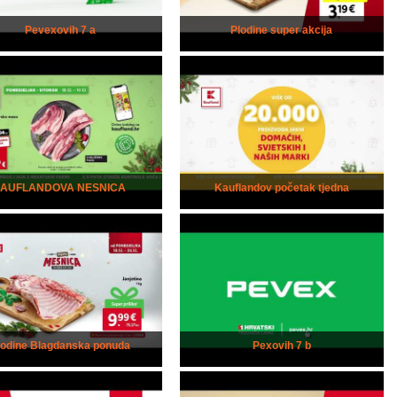
Pevexovih 7 a
Plodine super akcija
kAUFLANDOVA NESNICA
Kauflandov početak tjedna
lodine Blagdanska ponuda
Pexovih 7 b