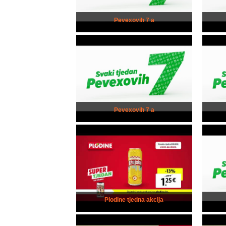
Pevexovih 7 a
Pevexovih 7 a
Plodine tjedna akcija