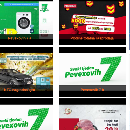
Pevexovih 7 a
Plodine totalna rasprodaja
KTC nagradna igra
Pevexovih 7 b