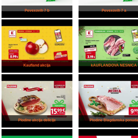
Pevexovih 7 b
Pevexovih 7 a
Kaufland akcija
kAUFLANDOVA NESNICA
Plodine akcija delicije
Plodine Blagdanska ponud