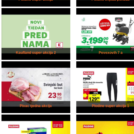
Kaufland super akcija 2
Pevexovih 7 a
Pivac tjedna akcija
Plodine super akcija 1