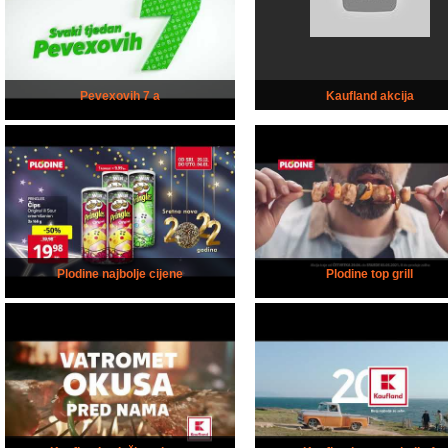
Pevexovih 7 a
Kaufland akcija
Plodine najbolje cijene
Plodine top grill