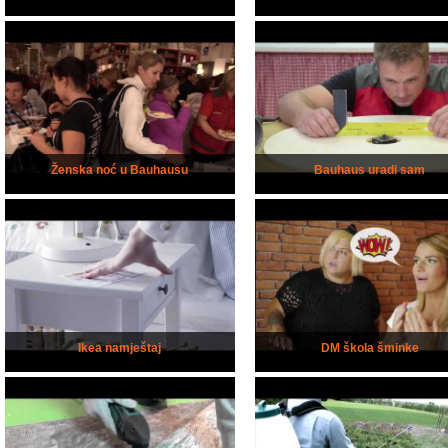
Ženska noć u Bauhausu
Bauhaus uradi sam
Ikea namještaj
DM škola šminke