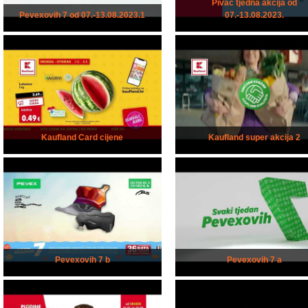
Pivac tjedna akcija od
Pevexovih 7 od 07.-13.08.2023.1
07.-13.08.2023.
Kaufland Card cijene
Kaufland super akcija 2
Pevexovih 7 b
Pevexovih 7 a