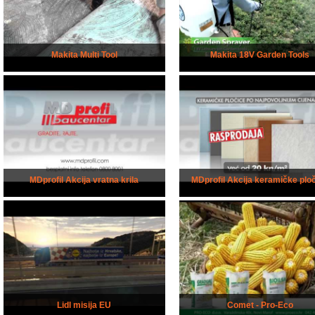
Makita Multi Tool
Makita 18V Garden Tools
MDprofil Akcija vratna krila
MDprofil Akcija keramičke plo
Lidl misija EU
Comet - Pro-Eco