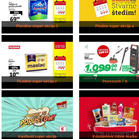
Plocdine siuper akcija 3
Plodine super akcija a
PLodine super akcija c
Pevexovih 7 b
Kaufland super akcija
Konzumove robne marke