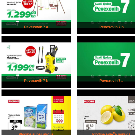
Pevexovih 7 a
Pevexovih 7 b
Pevexovih 7 b
Pevexovih 7 a
Plodine super akcija
Plodine svježa ponuda