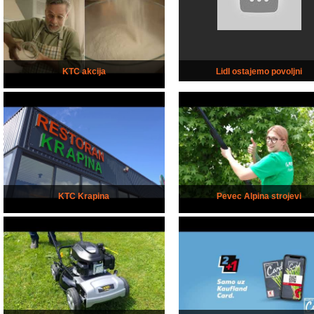
KTC akcija
Lidl ostajemo povoljni
KTC Krapina
Pevec Alpina strojevi