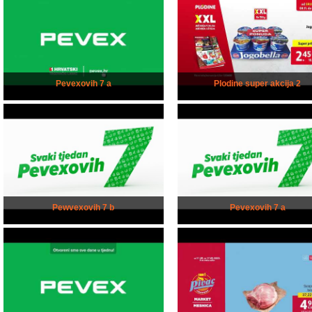
Pevexovih 7 a
Plodine super akcija 2
Pewvexovih 7 b
Pevexovih 7 a