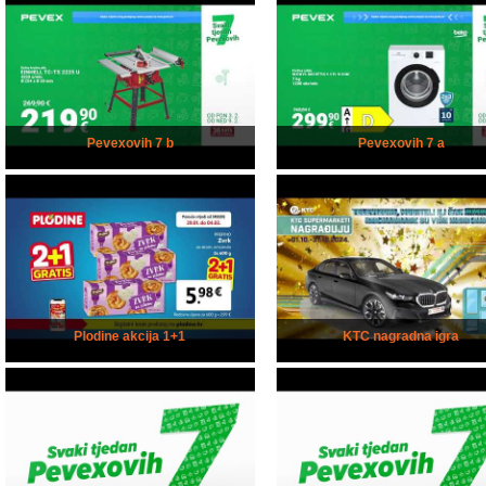
Pevexovih 7 b
Pevexovih 7 a
Plodine akcija 1+1
KTC nagradna igra