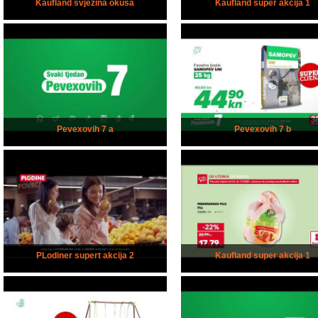
Kaufland svježina okusa
Kaufland super akcija 1
Pevexovih 7 a
Pevexovih 7 b
PLodiner supert akcija 2
Kaufland super akcija 1