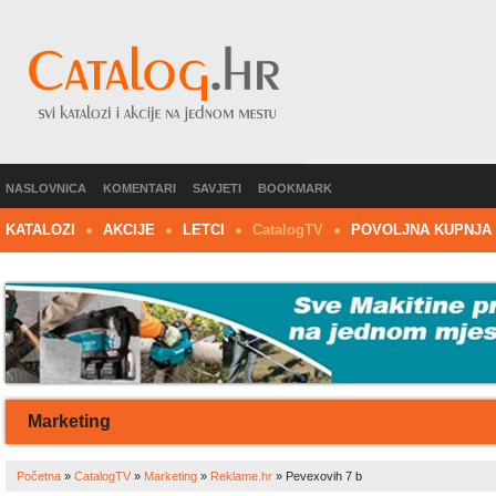
NASLOVNICA
KOMENTARI
SAVJETI
BOOKMARK
KATALOZI
AKCIJE
LETCI
C
atalog
TV
POVOLJNA KUPNJA
Marketing
Početna
»
CatalogTV
»
Marketing
»
Reklame.hr
»
Pevexovih 7 b