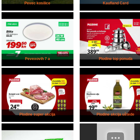
Pevec kosilice
Kaufland Card
Pevexovih 7 a
Plodine top ponuda
Plodine super akcija
Plodine akcija uštede