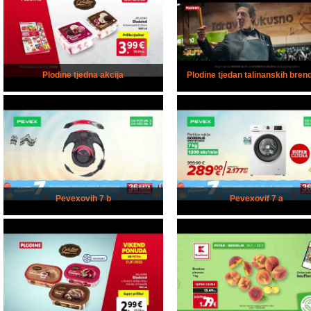
Plodine tjedna akcija
Plodine tjedan talinanskih bren
Pevexovih 7 b
Pevexovif 7 a