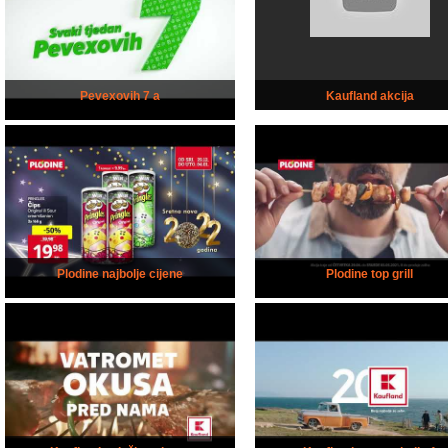
Pevexovih 7 a
Kaufland akcija
Plodine najbolje cijene
Plodine top grill