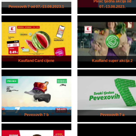
Pivac tjedna akcija od
Pevexovih 7 od 07.-13.08.2023.1
07.-13.08.2023.
Kaufland Card cijene
Kaufland super akcija 2
Pevexovih 7 b
Pevexovih 7 a