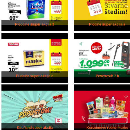
Plocdine siuper akcija 3
Plodine super akcija a
PLodine super akcija c
Pevexovih 7 b
Kaufland super akcija
Konzumove robne marke