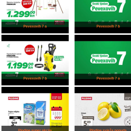
Pevexovih 7 a
Pevexovih 7 b
Pevexovih 7 b
Pevexovih 7 a
Plodine super akcija
Plodine svježa ponuda