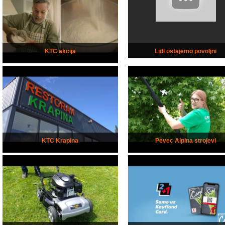
KTC akcija
Lidl ostajemo povoljni
KTC Krapina
Pevec Alpina strojevi