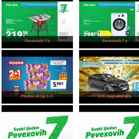
Pevexovih 7 b
Pevexovih 7 a
Plodine akcija 1+1
KTC nagradna igra