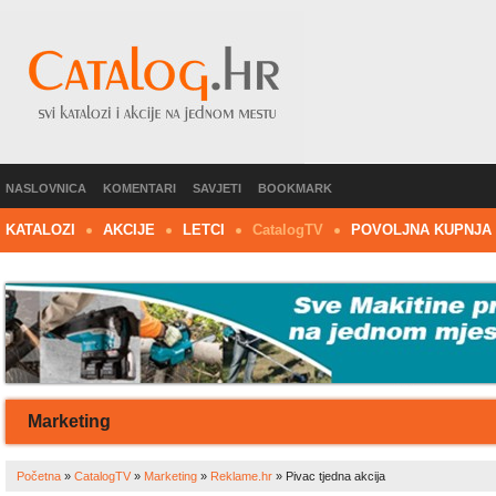
NASLOVNICA
KOMENTARI
SAVJETI
BOOKMARK
KATALOZI
AKCIJE
LETCI
C
atalog
TV
POVOLJNA KUPNJA
Marketing
Početna
»
CatalogTV
»
Marketing
»
Reklame.hr
»
Pivac tjedna akcija