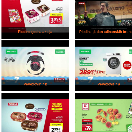
Plodine tjedna akcija
Plodine tjedan talinanskih bren
Pevexovih 7 b
Pevexovif 7 a