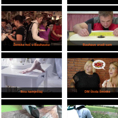
Ženska noć u Bauhausu
Bauhaus uradi sam
Ikea namještaj
DM škola šminke