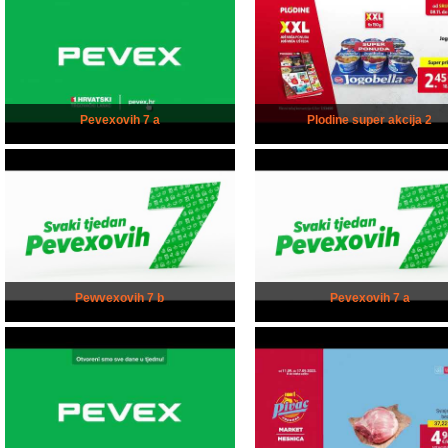
Pevexovih 7 a
Plodine super akcija 2
Pewvexovih 7 b
Pevexovih 7 a