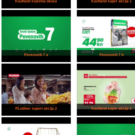
Kaufland svježina okusa
Kaufland super akcija 1
Pevexovih 7 a
Pevexovih 7 b
PLodiner supert akcija 2
Kaufland super akcija 1