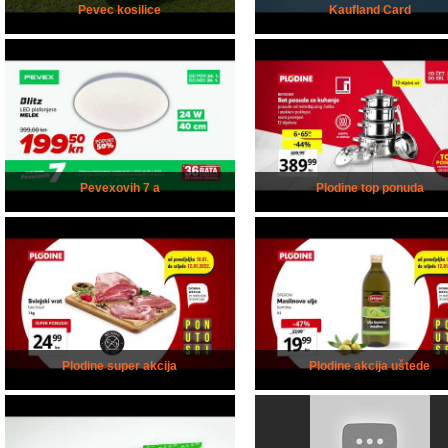
Pevec kosilice
Kaufland Card
Pevexovih 7 a
Plodine top ponuda
Plodine super akcija
Plodine akcija uštede