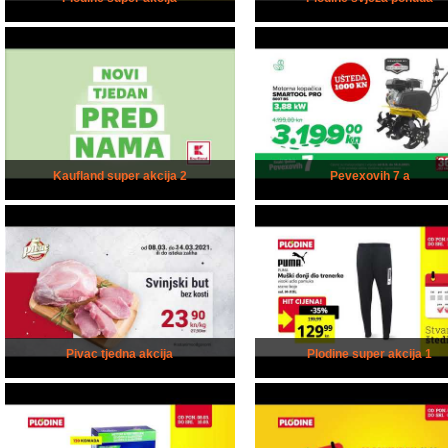
Kaufland super akcija 2
Pevexovih 7 a
Pivac tjedna akcija
Plodine super akcija 1