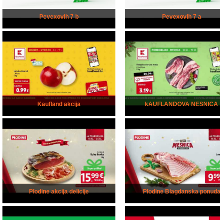
Pevexovih 7 b
Pevexovih 7 a
Kaufland akcija
kAUFLANDOVA NESNICA
Plodine akcija delicije
Plodine Blagdanska ponud