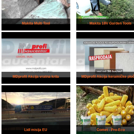
Makita Multi Tool
Makita 18V Garden Tools
MDprofil Akcija vratna krila
MDprofil Akcija keramičke plo
Lidl misija EU
Comet - Pro-Eco