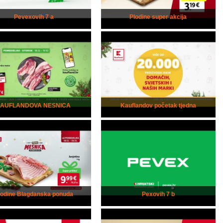
Pevexovih 7 a
Plodine super akcija
kAUFLANDOVA NESNICA
Kauflandov početak tjedna
lodine Blagdanska ponuda
Pexovih 7 b