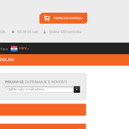
POPIS ZA KUPNJU
026.
03:36:36 sati
Online 450 korisnika
HRV
ržava
OGLASI
PRIJAVI SE
ZA PRIMANJE E-NOVOSTI