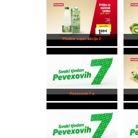
Plodine super akcija 2
Pevexovih 7 a