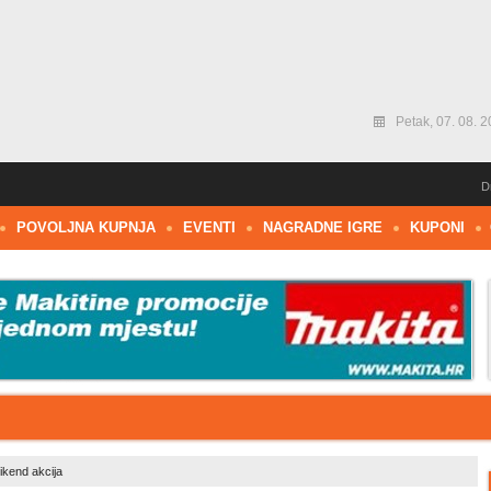
Petak, 07. 08. 2
D
POVOLJNA KUPNJA
EVENTI
NAGRADNE IGRE
KUPONI
ikend akcija