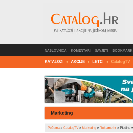
NASLOVNICA
KOMENTARI
SAVJETI
BOOKMARK
KATALOZI
AKCIJE
LETCI
C
atalog
TV
Marketing
Početna
»
CatalogTV
»
Marketing
»
Reklame.hr
»
Plodine v