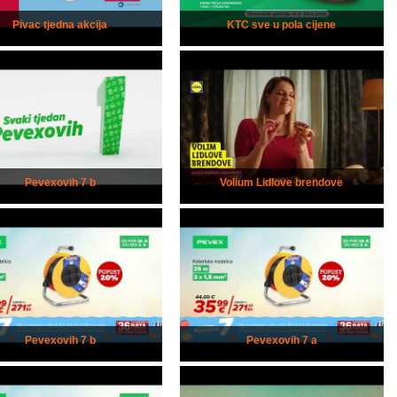
Pivac tjedna akcija
KTC sve u pola cijene
Pevexovih 7 b
Volium Lidlove brendove
Pevexovih 7 b
Pevexovih 7 a