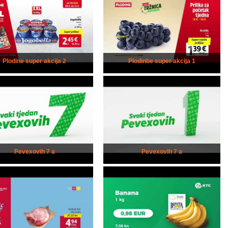
Plodine super akcija 2
Plodinbe super akcija 1
Pevexovih 7 a
Pevexovih 7 a