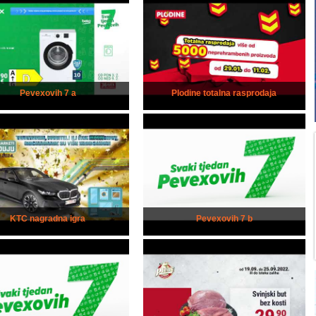
Pevexovih 7 a
Plodine totalna rasprodaja
KTC nagradna igra
Pevexovih 7 b