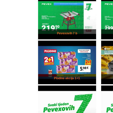
Pevexovih 7 b
Plodine akcija 1+1