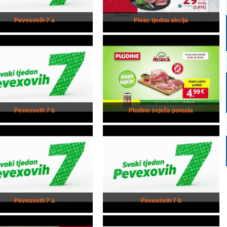
Pevexovih 7 a
Pivac tjedna akcija
Pevexovih 7 b
Plodine svježa ponuda
Pevexovih 7 a
Pevexovih 7 b