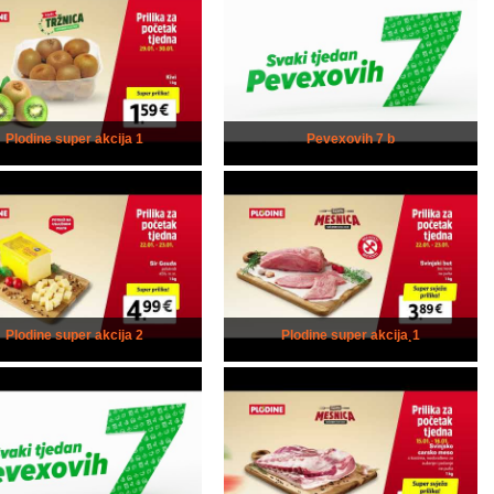
Plodine super akcija 1
Pevexovih 7 b
Plodine super akcija 2
Plodine super akcija¸1