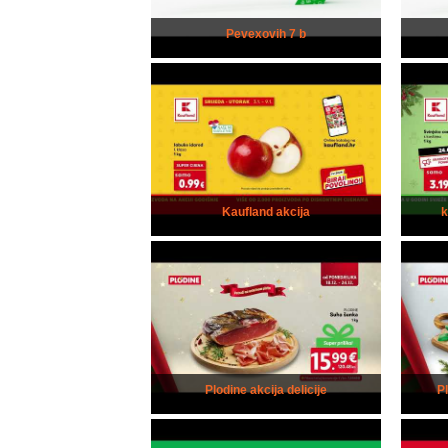
Pevexovih 7 b
Kaufland akcija
Plodine akcija delicije
P