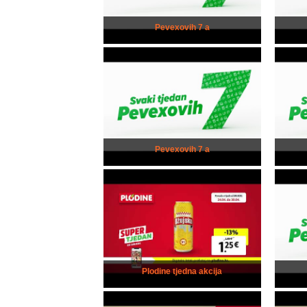
Pevexovih 7 a
Pevexovih 7 a
Plodine tjedna akcija