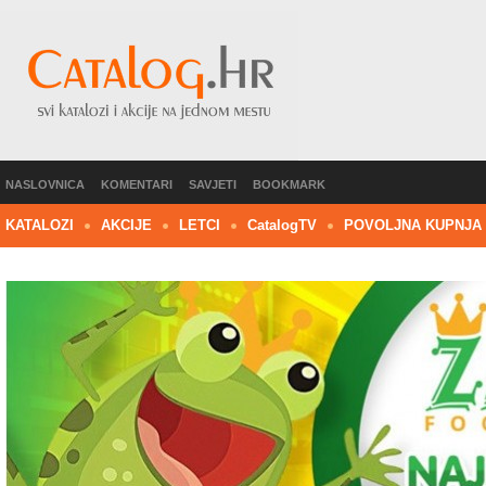
NASLOVNICA
KOMENTARI
SAVJETI
BOOKMARK
KATALOZI
AKCIJE
LETCI
C
atalog
TV
POVOLJNA KUPNJA