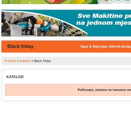
Black friday
Spar & Interspar vikend akcija
Početna
»
Katalozi
»
Black friday
KATALOZI
Poštovani, stranice se trenutno ur