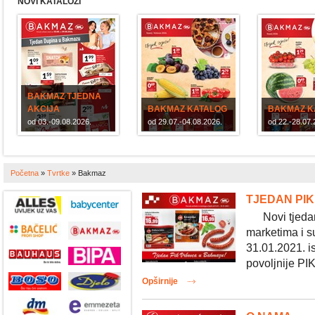
NOVI KATALOZI
BAKMAZ TJEDNA
AKCIJA
BAKMAZ KATALOG
BAKMAZ K
od 03.-09.08.2026.
od 29.07.-04.08.2026.
od 22.-28.07.
Početna
»
Tvrtke
»
Bakmaz
TJEDAN PI
Novi tjedan
marketima i s
31.01.2021. i
povoljnije PIK
Opširnije