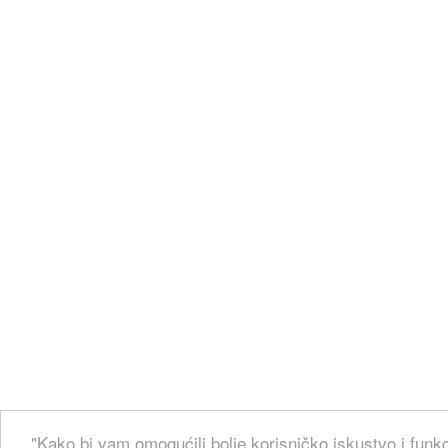
"Kako bi vam omogućili bolje korisničko iskustvo i funkc