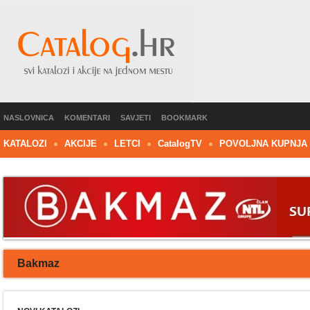
NASLOVNICA
KOMENTARI
SAVJETI
BOOKMARK
KATALOZI
AKCIJE
LETCI
C
atalog
TV
POVOLJNA KUPNJA
Bakmaz