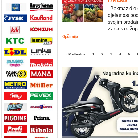
O NAMA
Bakmaz d.o.o
djelatnost pod
svojim prodaj
Zadarske župa
Opširnije
« Prethodna
1
2
3
4
5