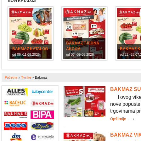
NOVI KATALOZI
BAKMAZ TJEDNA
BAKMAZ KATALOG
AKCIJA
BAKMAZ K
od 06.-11.08.2026.
od 03.-09.08.2026.
od 22.-28.07.
Početna
»
Tvrtke
»
Bakmaz
BAKMAZ SUP
I ovog vikend
nove popuste 
trgovinama p
Opširnije
BAKMAZ VIKE