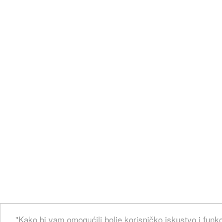
"Kako bi vam omogućili bolje korisničko iskustvo i funkc