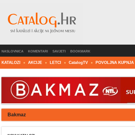
NASLOVNICA
KOMENTARI
SAVJETI
BOOKMARK
KATALOZI
AKCIJE
LETCI
C
atalog
TV
POVOLJNA KUPNJA
Bakmaz