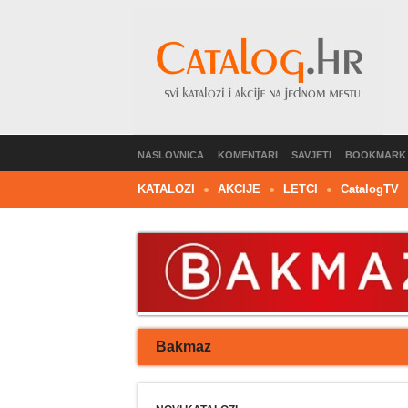
NASLOVNICA
KOMENTARI
SAVJETI
BOOKMARK
KATALOZI
AKCIJE
LETCI
C
atalog
TV
Bakmaz