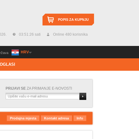
POPIS ZA KUPNJU
026.
03:51:27 sati
Online 480 korisnika
HRV
ržava
OGLASI
PRIJAVI SE
ZA PRIMANJE E-NOVOSTI
Prodajna mjesta
Kontakt adresa
Info