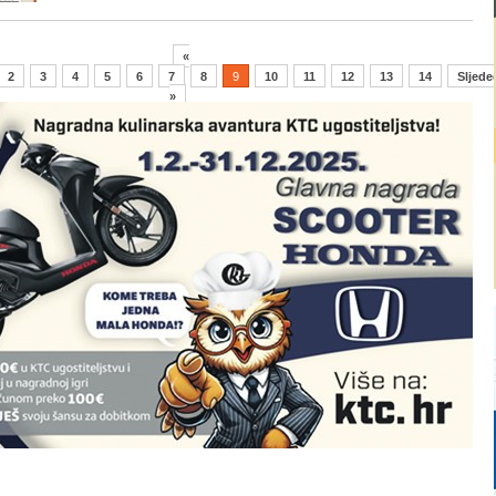
«
2
3
4
5
6
7
8
9
10
11
12
13
14
Sljede
»