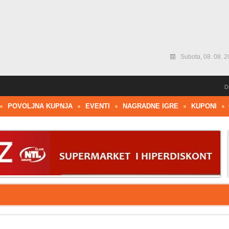
Subota, 08. 08. 2
D
POVOLJNA KUPNJA
EVENTI
NAGRADNE IGRE
KUPONI