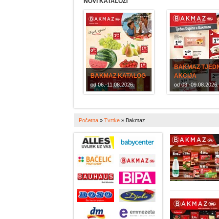
NOVI KATALOZI
BAKMAZ TJED
BAKMAZ KATALOG
AKCIJA
od 06.-11.08.2026.
od 03.-09.08.2026.
Početna
»
Tvrtke
»
Bakmaz