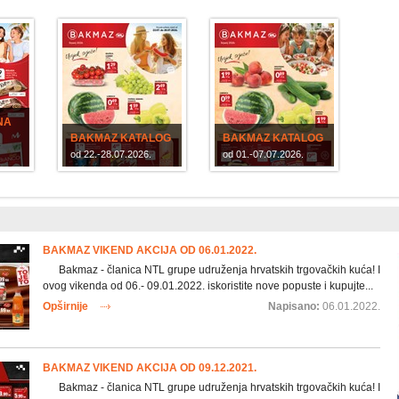
NA
BAKMAZ KATALOG
BAKMAZ KATALOG
od 22.-28.07.2026.
od 01.-07.07.2026.
BAKMAZ VIKEND AKCIJA OD 06.01.2022.
Bakmaz - članica NTL grupe udruženja hrvatskih trgovačkih kuća! I
ovog vikenda od 06.- 09.01.2022. iskoristite nove popuste i kupujte...
Opširnije
Napisano:
06.01.2022.
BAKMAZ VIKEND AKCIJA OD 09.12.2021.
Bakmaz - članica NTL grupe udruženja hrvatskih trgovačkih kuća! I