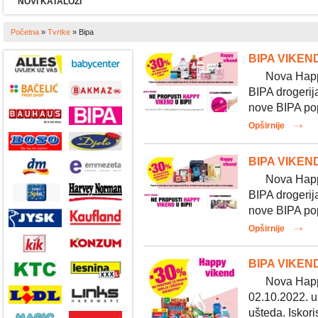
NOVI KATALOZI
Početna
»
Tvrtke
»
Bipa
BIPA VIKEND
Nova Happy v
BIPA drogerij
nove BIPA pop
Opširnije
BIPA VIKEND
Nova Happy v
BIPA drogerij
nove BIPA pop
Opširnije
BIPA VIKEND
Nova Happy v
02.10.2022. u
ušteda. Iskor