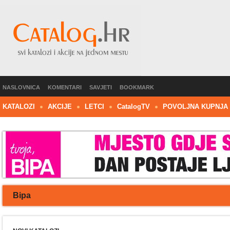
NASLOVNICA
KOMENTARI
SAVJETI
BOOKMARK
KATALOZI
AKCIJE
LETCI
C
atalog
TV
POVOLJNA KUPNJA
Bipa