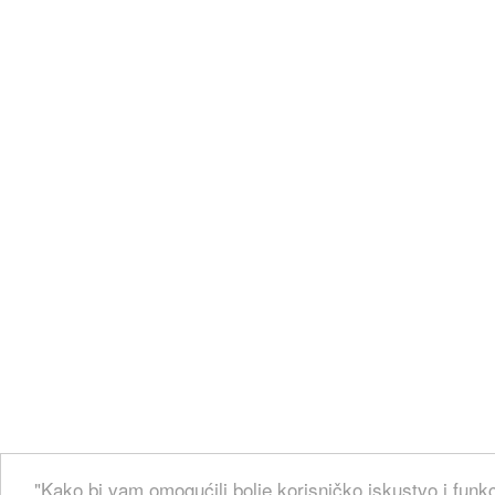
"Kako bi vam omogućili bolje korisničko iskustvo i funkc