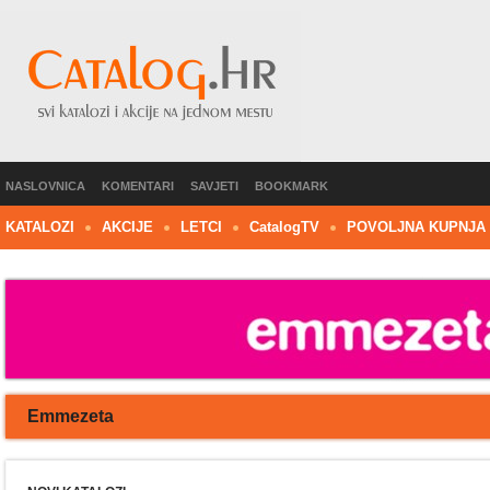
NASLOVNICA
KOMENTARI
SAVJETI
BOOKMARK
KATALOZI
AKCIJE
LETCI
C
atalog
TV
POVOLJNA KUPNJA
Emmezeta