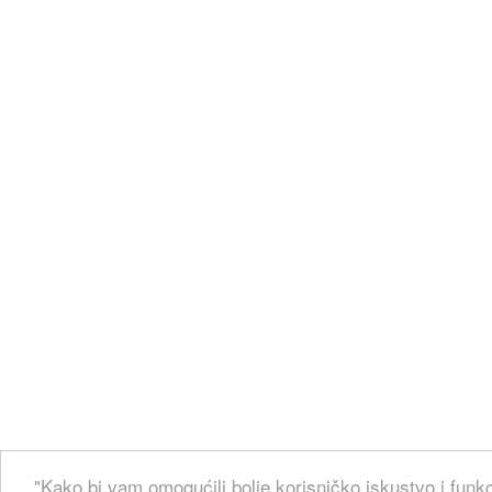
"Kako bi vam omogućili bolje korisničko iskustvo i funkc