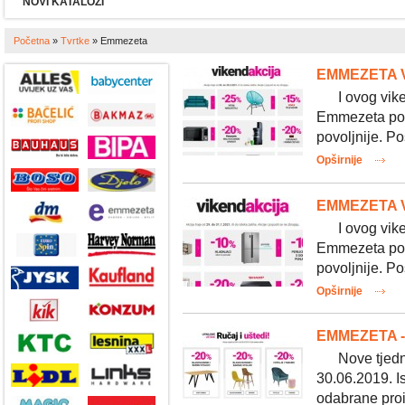
NOVI KATALOZI
Početna
»
Tvrtke
»
Emmezeta
EMMEZETA V
I ovog vikend
Emmezeta pop
povoljnije. Po
Opširnije
EMMEZETA V
I ovog vikend
Emmezeta pop
povoljnije. Po
Opširnije
EMMEZETA -
Nove tjedne 
30.06.2019. I
odabrane proiz