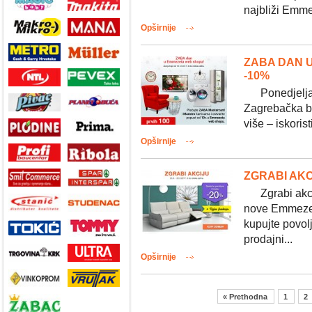
najbliži Emme
Opširnije
ZABA DAN 
-10%
Ponedjeljak
Zagrebačka ba
više – iskoris
Opširnije
ZGRABI AKC
Zgrabi akciju
nove Emmezet
kupujte povol
prodajni...
Opširnije
« Prethodna
1
2