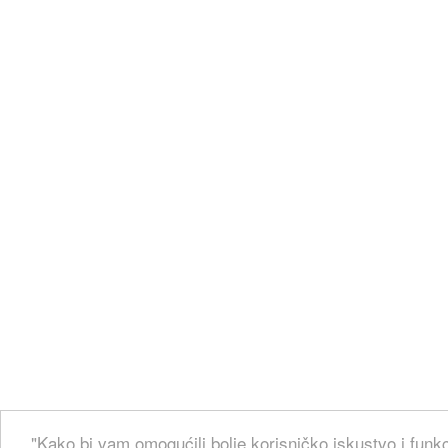
"Kako bi vam omogućili bolje korisničko iskustvo i funkc