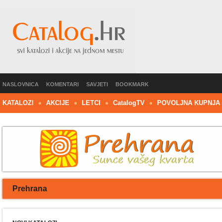
NASLOVNICA
KOMENTARI
SAVJETI
BOOKMARK
KATALOZI
AKCIJE
LETCI
C
atalog
TV
POVOLJNA KUPNJA
Prehrana