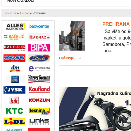
NOVI KATALOZI
Početna
»
Tvrtke
»
Prehrana
PREHRANA -
Sa više od 90
marketi u got
Samobora, Pre
lanac...
Opširnije