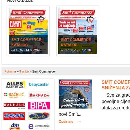
NOVI KATALOZI
SMIT COMMERCE
SMIT COMMERCE
KATALOG
KATALOG
od 15.07.-14.08.2026.
od 17.06.-17.07.2026.
Početna
»
Tvrtke
»
Smit Commerce
SMIT COMER
SNIŽENJA Z
Sve za gradnj
povoljne cijen
alata za uređe
novi Smit...
Opširnije