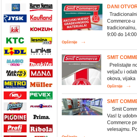
DANI OTVO
Tradicionalni
Commerce-u P
tradicionaln
9:00 do 14:00 
Opširnije
SMIT COMM
Prelistajte n
veljaču i odab
okova, vijaka 
Opširnije
SMIT COMME
Smit Commerc
Vas! Iz udobno
Commerce pr
velesajmu. Pog
Opširnije