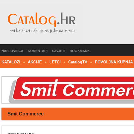
NASLOVNICA
KOMENTARI
SAVJETI
BOOKMARK
KATALOZI
AKCIJE
LETCI
C
atalog
TV
POVOLJNA KUPNJA
Smit Commerce