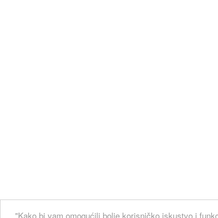
"Kako bi vam omogućili bolje korisničko iskustvo i funkc