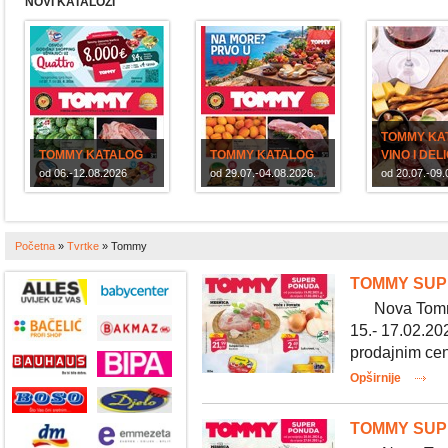
NOVI KATALOZI
TOMMY KA
TOMMY KATALOG
TOMMY KATALOG
VINO I DEL
od 06.-12.08.2026
od 29.07.-04.08.2026.
od 20.07.-09.
Početna
»
Tvrtke
»
Tommy
TOMMY SUPE
Nova Tommy 
15.- 17.02.202
prodajnim cen
Opširnije
TOMMY SUPE