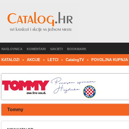
NASLOVNICA
KOMENTARI
SAVJETI
BOOKMARK
KATALOZI
AKCIJE
LETCI
C
atalog
TV
POVOLJNA KUPNJA
Tommy