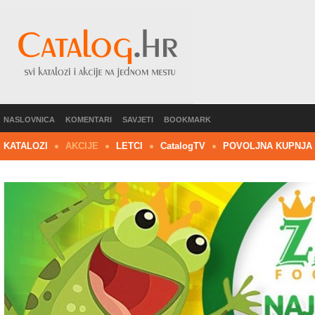
NASLOVNICA
KOMENTARI
SAVJETI
BOOKMARK
KATALOZI
AKCIJE
LETCI
C
atalog
TV
POVOLJNA KUPNJA