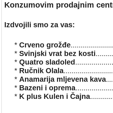
Konzumovim prodajnim cent
Izdvojili smo za vas:
*
Crveno grožđe
...................
*
Svinjski vrat bez kosti
......
*
Quatro sladoled
...............
*
Ručnik Olala
.....................
*
Anamarija mljevena kava
..
*
Bazeni i oprema
..............
*
K plus Kulen i Čajna
........